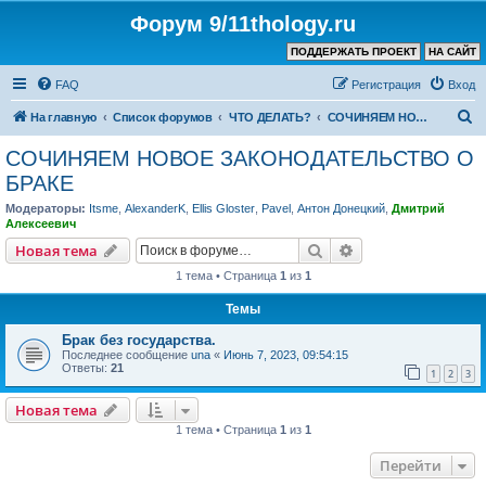
Форум 9/11thology.ru
ПОДДЕРЖАТЬ ПРОЕКТ
НА САЙТ
FAQ
Регистрация
Вход
П
На главную
Список форумов
ЧТО ДЕЛАТЬ?
СОЧИНЯЕМ НОВОЕ ЗАКОНОДАТЕЛЬСТВО О БРАКЕ
о
СОЧИНЯЕМ НОВОЕ ЗАКОНОДАТЕЛЬСТВО О
и
БРАКЕ
с
Модераторы:
Itsme
,
AlexanderK
,
Ellis Gloster
,
Pavel
,
Антон Донецкий
,
Дмитрий
к
Алексеевич
Поиск
Расширенный пои
Новая тема
1 тема • Страница
1
из
1
Темы
Брак без государства.
Последнее сообщение
una
«
Июнь 7, 2023, 09:54:15
Ответы:
21
1
2
3
Новая тема
1 тема • Страница
1
из
1
Перейти