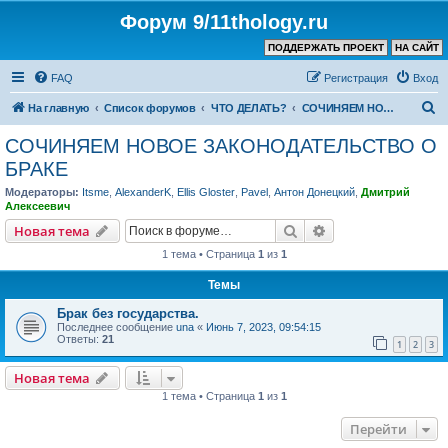
Форум 9/11thology.ru
ПОДДЕРЖАТЬ ПРОЕКТ
НА САЙТ
FAQ
Регистрация
Вход
П
На главную
Список форумов
ЧТО ДЕЛАТЬ?
СОЧИНЯЕМ НОВОЕ ЗАКОНОДАТЕЛЬСТВО О БРАКЕ
о
СОЧИНЯЕМ НОВОЕ ЗАКОНОДАТЕЛЬСТВО О
и
БРАКЕ
с
Модераторы:
Itsme
,
AlexanderK
,
Ellis Gloster
,
Pavel
,
Антон Донецкий
,
Дмитрий
к
Алексеевич
Поиск
Расширенный пои
Новая тема
1 тема • Страница
1
из
1
Темы
Брак без государства.
Последнее сообщение
una
«
Июнь 7, 2023, 09:54:15
Ответы:
21
1
2
3
Новая тема
1 тема • Страница
1
из
1
Перейти