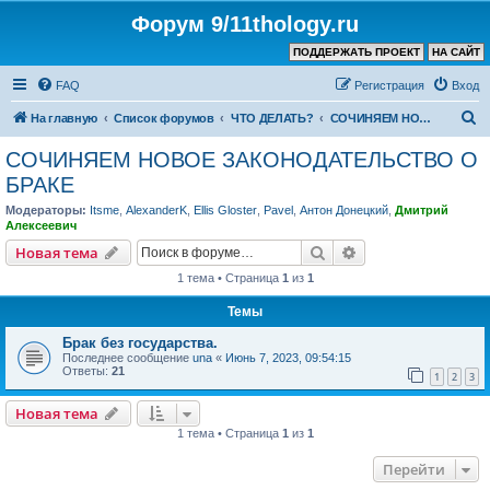
Форум 9/11thology.ru
ПОДДЕРЖАТЬ ПРОЕКТ
НА САЙТ
FAQ
Регистрация
Вход
П
На главную
Список форумов
ЧТО ДЕЛАТЬ?
СОЧИНЯЕМ НОВОЕ ЗАКОНОДАТЕЛЬСТВО О БРАКЕ
о
СОЧИНЯЕМ НОВОЕ ЗАКОНОДАТЕЛЬСТВО О
и
БРАКЕ
с
Модераторы:
Itsme
,
AlexanderK
,
Ellis Gloster
,
Pavel
,
Антон Донецкий
,
Дмитрий
к
Алексеевич
Поиск
Расширенный пои
Новая тема
1 тема • Страница
1
из
1
Темы
Брак без государства.
Последнее сообщение
una
«
Июнь 7, 2023, 09:54:15
Ответы:
21
1
2
3
Новая тема
1 тема • Страница
1
из
1
Перейти