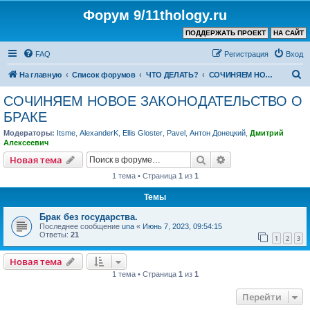
Форум 9/11thology.ru
ПОДДЕРЖАТЬ ПРОЕКТ
НА САЙТ
FAQ
Регистрация
Вход
П
На главную
Список форумов
ЧТО ДЕЛАТЬ?
СОЧИНЯЕМ НОВОЕ ЗАКОНОДАТЕЛЬСТВО О БРАКЕ
о
СОЧИНЯЕМ НОВОЕ ЗАКОНОДАТЕЛЬСТВО О
и
БРАКЕ
с
Модераторы:
Itsme
,
AlexanderK
,
Ellis Gloster
,
Pavel
,
Антон Донецкий
,
Дмитрий
к
Алексеевич
Поиск
Расширенный пои
Новая тема
1 тема • Страница
1
из
1
Темы
Брак без государства.
Последнее сообщение
una
«
Июнь 7, 2023, 09:54:15
Ответы:
21
1
2
3
Новая тема
1 тема • Страница
1
из
1
Перейти