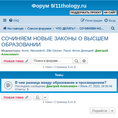
Форум 9/11thology.ru
ПОДДЕРЖАТЬ ПРОЕКТ
НА САЙТ
FAQ
Регистрация
Вход
П
На главную
Список форумов
ЧТО ДЕЛАТЬ?
СОЧИНЯЕМ НОВЫЕ ЗАКОНЫ О ВЫСШЕМ ОБРАЗОВАНИИ
о
СОЧИНЯЕМ НОВЫЕ ЗАКОНЫ О ВЫСШЕМ
и
ОБРАЗОВАНИИ
с
Модераторы:
Itsme
,
AlexanderK
,
Ellis Gloster
,
Pavel
,
Антон Донецкий
,
Дмитрий
к
Алексеевич
Поиск
Расширенный пои
Новая тема
1 тема • Страница
1
из
1
Темы
В чем разница между образование и просвещением?
Последнее сообщение
Дмитрий Алексеевич
«
Июль 27, 2022, 18:35:46
Ответы:
3
Новая тема
1 тема • Страница
1
из
1
Перейти