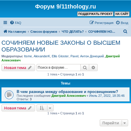
Форум 9/11thology.ru
ПОДДЕРЖАТЬ ПРОЕКТ
НА САЙТ
FAQ
Регистрация
Вход
П
На главную
Список форумов
ЧТО ДЕЛАТЬ?
СОЧИНЯЕМ НОВЫЕ ЗАКОНЫ О ВЫСШЕМ ОБРАЗОВАНИИ
о
СОЧИНЯЕМ НОВЫЕ ЗАКОНЫ О ВЫСШЕМ
и
ОБРАЗОВАНИИ
с
Модераторы:
Itsme
,
AlexanderK
,
Ellis Gloster
,
Pavel
,
Антон Донецкий
,
Дмитрий
к
Алексеевич
Поиск
Расширенный пои
Новая тема
1 тема • Страница
1
из
1
Темы
В чем разница между образование и просвещением?
Последнее сообщение
Дмитрий Алексеевич
«
Июль 27, 2022, 18:35:46
Ответы:
3
Новая тема
1 тема • Страница
1
из
1
Перейти