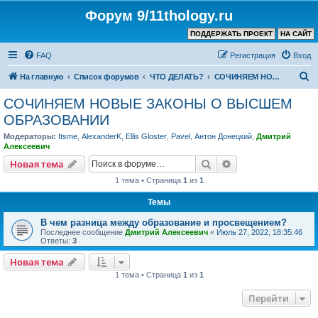
Форум 9/11thology.ru
ПОДДЕРЖАТЬ ПРОЕКТ
НА САЙТ
FAQ
Регистрация
Вход
П
На главную
Список форумов
ЧТО ДЕЛАТЬ?
СОЧИНЯЕМ НОВЫЕ ЗАКОНЫ О ВЫСШЕМ ОБРАЗОВАНИИ
о
СОЧИНЯЕМ НОВЫЕ ЗАКОНЫ О ВЫСШЕМ
и
ОБРАЗОВАНИИ
с
Модераторы:
Itsme
,
AlexanderK
,
Ellis Gloster
,
Pavel
,
Антон Донецкий
,
Дмитрий
к
Алексеевич
Поиск
Расширенный пои
Новая тема
1 тема • Страница
1
из
1
Темы
В чем разница между образование и просвещением?
Последнее сообщение
Дмитрий Алексеевич
«
Июль 27, 2022, 18:35:46
Ответы:
3
Новая тема
1 тема • Страница
1
из
1
Перейти