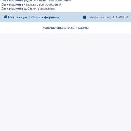
Вы
не можете
редактировать свои сообщения
Вы
не можете
удалять свои сообщения
Вы
не можете
добавлять вложения
На главную
Список форумов
Часовой пояс:
UTC+03:00
Конфиденциальность
|
Правила