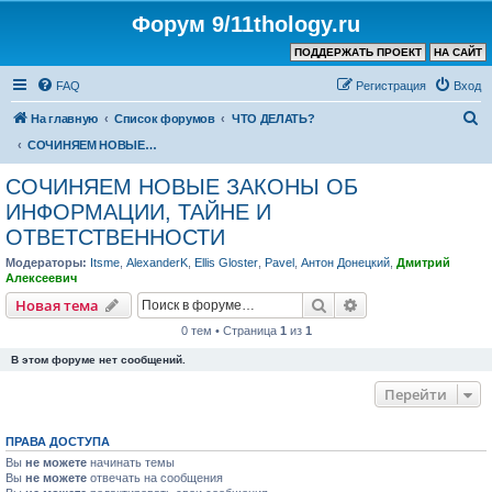
Форум 9/11thology.ru
ПОДДЕРЖАТЬ ПРОЕКТ
НА САЙТ
FAQ
Регистрация
Вход
П
На главную
Список форумов
ЧТО ДЕЛАТЬ?
о
СОЧИНЯЕМ НОВЫЕ ЗАКОНЫ ОБ ИНФОРМАЦИИ, ТАЙНЕ И ОТВЕТСТВЕННОСТИ
и
СОЧИНЯЕМ НОВЫЕ ЗАКОНЫ ОБ
с
ИНФОРМАЦИИ, ТАЙНЕ И
к
ОТВЕТСТВЕННОСТИ
Модераторы:
Itsme
,
AlexanderK
,
Ellis Gloster
,
Pavel
,
Антон Донецкий
,
Дмитрий
Алексеевич
Поиск
Расширенный пои
Новая тема
0 тем • Страница
1
из
1
В этом форуме нет сообщений.
Перейти
ПРАВА ДОСТУПА
Вы
не можете
начинать темы
Вы
не можете
отвечать на сообщения