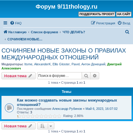
Форум 9/11thology.ru
ПОДДЕРЖАТЬ ПРОЕКТ
НА САЙТ
FAQ
Регистрация
Вход
П
На главную
Список форумов
ЧТО ДЕЛАТЬ?
о
СОЧИНЯЕМ НОВЫЕ ЗАКОНЫ О ПРАВИЛАХ МЕЖДУНАРОДНЫХ ОТНОШЕНИЙ
и
СОЧИНЯЕМ НОВЫЕ ЗАКОНЫ О ПРАВИЛАХ
с
МЕЖДУНАРОДНЫХ ОТНОШЕНИЙ
к
Модераторы:
Itsme
,
AlexanderK
,
Ellis Gloster
,
Pavel
,
Антон Донецкий
,
Дмитрий
Алексеевич
Поиск
Расширенный пои
Новая тема
1 тема • Страница
1
из
1
Темы
Как можно создавать новые законы межународных
отношений?
Последнее сообщение
Александр Рубинов
«
Май 6, 2023, 16:07:02
Ответы:
3
Rating: 2.86%
Новая тема
1 тема • Страница
1
из
1