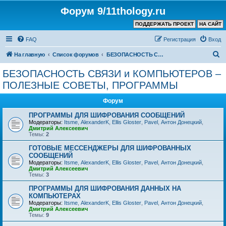
Форум 9/11thology.ru
ПОДДЕРЖАТЬ ПРОЕКТ
НА САЙТ
FAQ
Регистрация
Вход
П
На главную
Список форумов
БЕЗОПАСНОСТЬ СВЯЗИ и КОМПЬЮТЕРОВ – ПОЛЕЗНЫЕ СОВЕТЫ, ПРОГРАММЫ
о
БЕЗОПАСНОСТЬ СВЯЗИ и КОМПЬЮТЕРОВ –
и
ПОЛЕЗНЫЕ СОВЕТЫ, ПРОГРАММЫ
с
Форум
к
ПРОГРАММЫ ДЛЯ ШИФРОВАНИЯ СООБЩЕНИЙ
Модераторы:
Itsme
,
AlexanderK
,
Ellis Gloster
,
Pavel
,
Антон Донецкий
,
Дмитрий Алексеевич
Темы:
2
ГОТОВЫЕ МЕССЕНДЖЕРЫ ДЛЯ ШИФРОВАННЫХ
СООБЩЕНИЙ
Модераторы:
Itsme
,
AlexanderK
,
Ellis Gloster
,
Pavel
,
Антон Донецкий
,
Дмитрий Алексеевич
Темы:
3
ПРОГРАММЫ ДЛЯ ШИФРОВАНИЯ ДАННЫХ НА
КОМПЬЮТЕРАХ
Модераторы:
Itsme
,
AlexanderK
,
Ellis Gloster
,
Pavel
,
Антон Донецкий
,
Дмитрий Алексеевич
Темы:
9