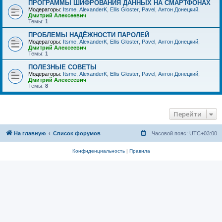
ПРОГРАММЫ ШИФРОВАНИЯ ДАННЫХ НА СМАРТФОНАХ
Модераторы:
Itsme
,
AlexanderK
,
Ellis Gloster
,
Pavel
,
Антон Донецкий
,
Дмитрий Алексеевич
Темы:
1
ПРОБЛЕМЫ НАДЁЖНОСТИ ПАРОЛЕЙ
Модераторы:
Itsme
,
AlexanderK
,
Ellis Gloster
,
Pavel
,
Антон Донецкий
,
Дмитрий Алексеевич
Темы:
1
ПОЛЕЗНЫЕ СОВЕТЫ
Модераторы:
Itsme
,
AlexanderK
,
Ellis Gloster
,
Pavel
,
Антон Донецкий
,
Дмитрий Алексеевич
Темы:
8
Перейти
На главную
Список форумов
Часовой пояс:
UTC+03:00
Конфиденциальность
|
Правила