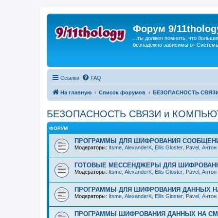
Форум 9/11tholog
...ты должен помнить, что больши
безнадёжно зависимы от Системы, 
Ссылки
FAQ
На главную
Список форумов
БЕЗОПАСНОСТЬ СВЯЗИ
БЕЗОПАСНОСТЬ СВЯЗИ и КОМПЬЮ
ФОРУМ
ПРОГРАММЫ ДЛЯ ШИФРОВАНИЯ СООБЩЕН
Модераторы:
Itsme
,
AlexanderK
,
Ellis Gloster
,
Pavel
,
Антон
ГОТОВЫЕ МЕССЕНДЖЕРЫ ДЛЯ ШИФРОВАН
Модераторы:
Itsme
,
AlexanderK
,
Ellis Gloster
,
Pavel
,
Антон
ПРОГРАММЫ ДЛЯ ШИФРОВАНИЯ ДАННЫХ Н
Модераторы:
Itsme
,
AlexanderK
,
Ellis Gloster
,
Pavel
,
Антон
ПРОГРАММЫ ШИФРОВАНИЯ ДАННЫХ НА С