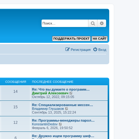
Поиск
Расширенный по
ПОДДЕРЖАТЬ ПРОЕКТ
НА САЙТ
Регистрация
Вход
СООБЩЕНИЯ
ПОСЛЕДНЕЕ СООБЩЕНИЕ
Re: Что вы думаете о программ…
14
П
Дмитрий Алексеевич
е
Октябрь 12, 2022, 09:15:05
р
е
Re: Специализированные мессен…
15
й
П
Владимир Глушаков
т
е
Сентябрь 13, 2025, 15:22:24
и
р
к
е
Re: Программы-менеджеры парол…
12
п
й
П
KonstantinDedov
о
т
е
Февраль 6, 2026, 19:50:52
с
и
р
л
к
е
Re: Дружно ищем программу шиф…
е
6
п
й