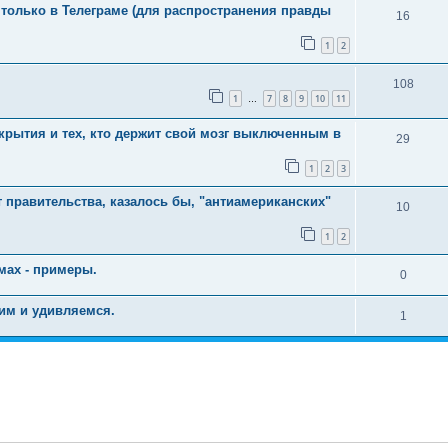
 только в Телеграме (для распространения правды
16
1
2
108
1
7
8
9
10
11
…
крытия и тех, кто держит свой мозг выключенным в
29
1
2
3
т правительства, казалось бы, "антиамериканских"
10
1
2
мах - примеры.
0
рим и удивляемся.
1