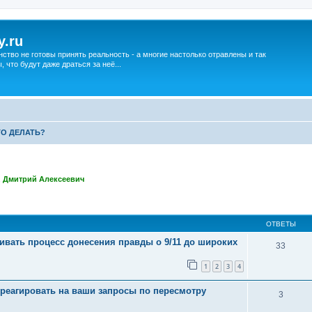
y.ru
нство не готовы принять реальность - а многие настолько отравлены и так
что будут даже драться за неё...
ТО ДЕЛАТЬ?
,
Дмитрий Алексеевич
ширенный поиск
ОТВЕТЫ
чивать процесс донесения правды о 9/11 до широких
33
1
2
3
4
треагировать на ваши запросы по пересмотру
3