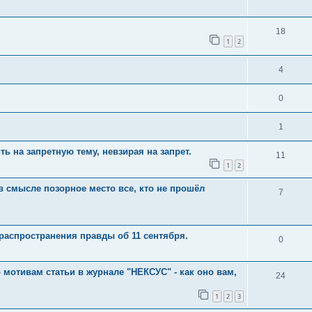
18
1
2
4
0
1
ть на запретную тему, невзирая на запрет.
11
1
2
 в смысле позорное место все, кто не прошёл
7
распространения правды об 11 сентября.
0
 мотивам статьи в журнале "НЕКСУС" - как оно вам,
24
1
2
3