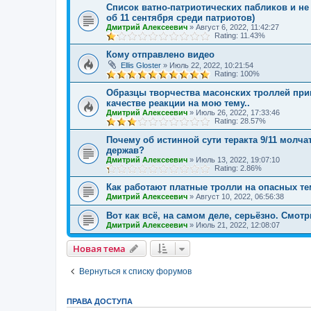
Список ватно-патриотических пабликов и не
об 11 сентября среди патриотов)
Дмитрий Алексеевич
»
Август 6, 2022, 11:42:27
Rating: 11.43%
Кому отправлено видео
Ellis Gloster
»
Июль 22, 2022, 10:21:54
Rating: 100%
Образцы творчества масонских троллей при
качестве реакции на мою тему..
Дмитрий Алексеевич
»
Июль 26, 2022, 17:33:46
Rating: 28.57%
Почему об истинной сути теракта 9/11 молча
держав?
Дмитрий Алексеевич
»
Июль 13, 2022, 19:07:10
Rating: 2.86%
Как работают платные тролли на опасных те
Дмитрий Алексеевич
»
Август 10, 2022, 06:56:38
Вот как всё, на самом деле, серьёзно. Смот
Дмитрий Алексеевич
»
Июль 21, 2022, 12:08:07
Новая тема
Вернуться к списку форумов
ПРАВА ДОСТУПА