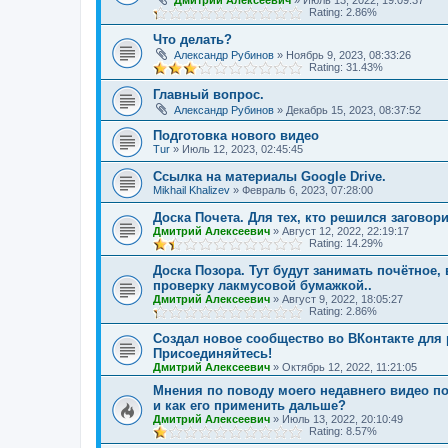
Дмитрий Алексеевич
»
Июль 13, 2022, 19:09:37
Rating: 2.86%
Что делать?
Александр Рубинов
»
Ноябрь 9, 2023, 08:33:26
Rating: 31.43%
Главный вопрос.
Александр Рубинов
»
Декабрь 15, 2023, 08:37:52
Подготовка нового видео
Tur
»
Июль 12, 2023, 02:45:45
Ссылка на материалы Google Drive.
Mikhail Khalizev
»
Февраль 6, 2023, 07:28:00
Доска Почета. Для тех, кто решился заговори
Дмитрий Алексеевич
»
Август 12, 2022, 22:19:17
Rating: 14.29%
Доска Позора. Тут будут занимать почётное,
проверку лакмусовой бумажкой..
Дмитрий Алексеевич
»
Август 9, 2022, 18:05:27
Rating: 2.86%
Создал новое сообщество во ВКонтакте для 
Присоединяйтесь!
Дмитрий Алексеевич
»
Октябрь 12, 2022, 11:21:05
Мнения по поводу моего недавнего видео по
и как его применить дальше?
Дмитрий Алексеевич
»
Июль 13, 2022, 20:10:49
Rating: 8.57%