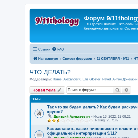
Форум 9/11tholog
...ты должен помнить, что больши
безнадёжно зависимы от Системы, 
Ссылки
FAQ
На главную
Список форумов
11 СЕНТЯБРЯ - 9/11
Ч
ЧТО ДЕЛАТЬ?
Модераторы:
Itsme
,
AlexanderK
,
Ellis Gloster
,
Pavel
,
Антон Донецкий
Поиск
Рас
Новая тема
ТЕМЫ
Так что же будем делать? Как будем раскру
кругов?
Дмитрий Алексеевич
»
Июль 13, 2022, 19:08:21
Rating: 25.71%
Как заставить ваших чиновников и власти о
официальной интерпретации 9/11?