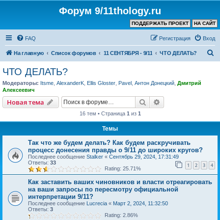
Форум 9/11thology.ru
ПОДДЕРЖАТЬ ПРОЕКТ
НА САЙТ
FAQ
Регистрация
Вход
П
На главную
Список форумов
11 СЕНТЯБРЯ - 9/11
ЧТО ДЕЛАТЬ?
о
ЧТО ДЕЛАТЬ?
и
Модераторы:
Itsme
,
AlexanderK
,
Ellis Gloster
,
Pavel
,
Антон Донецкий
,
Дмитрий
с
Алексеевич
к
Поиск
Расширенный пои
Новая тема
16 тем • Страница
1
из
1
Темы
Так что же будем делать? Как будем раскручивать
процесс донесения правды о 9/11 до широких кругов?
Последнее сообщение
Stalker
«
Сентябрь 29, 2024, 17:31:49
Ответы:
33
1
2
3
4
Rating: 25.71%
Как заставить ваших чиновников и власти отреагировать
на ваши запросы по пересмотру официальной
интерпретации 9/11?
Последнее сообщение
Lucrecia
«
Март 2, 2024, 11:32:50
Ответы:
3
Rating: 2.86%