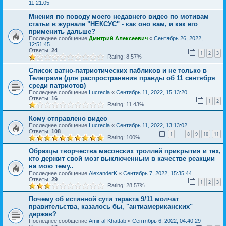
11:21:05
Мнения по поводу моего недавнего видео по мотивам
статьи в журнале "НЕКСУС" - как оно вам, и как его
применить дальше?
Последнее сообщение
Дмитрий Алексеевич
«
Сентябрь 26, 2022,
12:51:45
Ответы:
24
1
2
3
Rating: 8.57%
Список ватно-патриотических пабликов и не только в
Телеграме (для распространения правды об 11 сентября
среди патриотов)
Последнее сообщение
Lucrecia
«
Сентябрь 11, 2022, 15:13:20
Ответы:
16
1
2
Rating: 11.43%
Кому отправлено видео
Последнее сообщение
Lucrecia
«
Сентябрь 11, 2022, 13:13:02
Ответы:
108
1
8
9
10
11
…
Rating: 100%
Образцы творчества масонских троллей прикрытия и тех,
кто держит свой мозг выключенным в качестве реакции
на мою тему..
Последнее сообщение
AlexanderK
«
Сентябрь 7, 2022, 15:35:44
Ответы:
29
1
2
3
Rating: 28.57%
Почему об истинной сути теракта 9/11 молчат
правительства, казалось бы, "антиамериканских"
держав?
Последнее сообщение
Amir al-Khattab
«
Сентябрь 6, 2022, 04:40:29