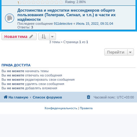
Rating: 2.86%
Достоинства и недостатки мессенджеров общего
пользования (Телеграм, Сигнал, и т.п.) в части их
надёжности
Последнее сообщение
911detective
«
Июль 15, 2022, 09:31:04
Ответы:
3
Новая тема
3 темы • Страница
1
из
1
Перейти
ПРАВА ДОСТУПА
Вы
не можете
начинать темы
Вы
не можете
отвечать на сообщения
Вы
не можете
редактировать свои сообщения
Вы
не можете
удалять свои сообщения
Вы
не можете
добавлять вложения
На главную
Список форумов
Часовой пояс:
UTC+03:00
Конфиденциальность
|
Правила