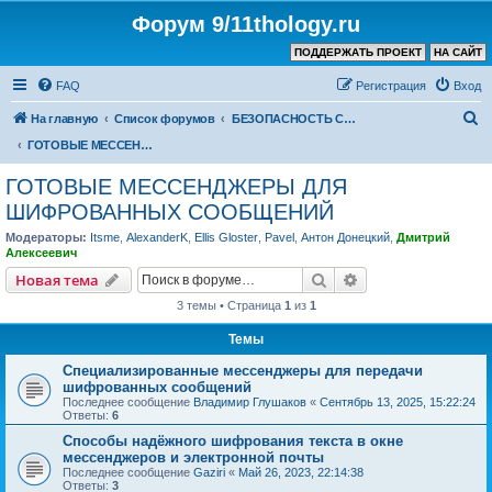
Форум 9/11thology.ru
ПОДДЕРЖАТЬ ПРОЕКТ
НА САЙТ
FAQ
Регистрация
Вход
П
На главную
Список форумов
БЕЗОПАСНОСТЬ СВЯЗИ и КОМПЬЮТЕРОВ – ПОЛЕЗНЫЕ СОВЕТЫ, ПРОГРАММЫ
о
ГОТОВЫЕ МЕССЕНДЖЕРЫ ДЛЯ ШИФРОВАННЫХ СООБЩЕНИЙ
и
ГОТОВЫЕ МЕССЕНДЖЕРЫ ДЛЯ
с
ШИФРОВАННЫХ СООБЩЕНИЙ
к
Модераторы:
Itsme
,
AlexanderK
,
Ellis Gloster
,
Pavel
,
Антон Донецкий
,
Дмитрий
Алексеевич
Поиск
Расширенный пои
Новая тема
3 темы • Страница
1
из
1
Темы
Специализированные мессенджеры для передачи
шифрованных сообщений
Последнее сообщение
Владимир Глушаков
«
Сентябрь 13, 2025, 15:22:24
Ответы:
6
Способы надёжного шифрования текста в окне
мессенджеров и электронной почты
Последнее сообщение
Gaziri
«
Май 26, 2023, 22:14:38
Ответы:
3