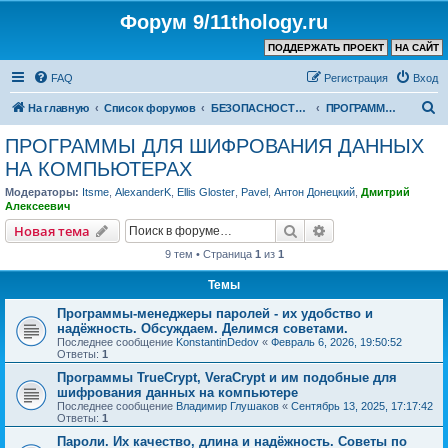
Форум 9/11thology.ru
ПОДДЕРЖАТЬ ПРОЕКТ
НА САЙТ
FAQ
Регистрация
Вход
П
На главную
Список форумов
БЕЗОПАСНОСТЬ СВЯЗИ и КОМПЬЮТЕРОВ – ПОЛЕЗНЫЕ СОВЕТЫ, ПРОГРАММЫ
ПРОГРАММЫ ДЛЯ ШИФРОВАНИЯ ДАННЫХ НА КОМПЬЮТЕРАХ
о
ПРОГРАММЫ ДЛЯ ШИФРОВАНИЯ ДАННЫХ
и
НА КОМПЬЮТЕРАХ
с
Модераторы:
Itsme
,
AlexanderK
,
Ellis Gloster
,
Pavel
,
Антон Донецкий
,
Дмитрий
к
Алексеевич
Поиск
Расширенный пои
Новая тема
9 тем • Страница
1
из
1
Темы
Программы-менеджеры паролей - их удобство и
надёжность. Обсуждаем. Делимся советами.
Последнее сообщение
KonstantinDedov
«
Февраль 6, 2026, 19:50:52
Ответы:
1
Программы TrueCrypt, VeraCrypt и им подобные для
шифрования данных на компьютере
Последнее сообщение
Владимир Глушаков
«
Сентябрь 13, 2025, 17:17:42
Ответы:
1
Пароли. Их качество, длина и надёжность. Советы по