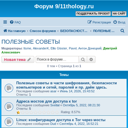
Форум 9/11thology.ru
ПОДДЕРЖАТЬ ПРОЕКТ
НА САЙТ
FAQ
Регистрация
Вход
П
На главную
Список форумов
БЕЗОПАСНОСТЬ СВЯЗИ и КОМПЬЮТЕРОВ – ПОЛЕЗНЫЕ СОВЕТЫ, ПРОГРАММЫ
ПОЛЕЗНЫЕ СОВЕТЫ
о
ПОЛЕЗНЫЕ СОВЕТЫ
и
Модераторы:
Itsme
,
AlexanderK
,
Ellis Gloster
,
Pavel
,
Антон Донецкий
,
Дмитрий
с
Алексеевич
к
Поиск
Расширенный пои
Новая тема
8 тем • Страница
1
из
1
Темы
Полезные советы в части шифрования, безопасности
компьютеров и сетей, паролей и пр. даём здесь.
Последнее сообщение
asar
«
Июнь 14, 2026, 15:43:52
Ответы:
1
Адреса мостов для доступа к tor
Последнее сообщение
Svetlal
«
Октябрь 5, 2022, 08:21:30
Ответы:
5
Rating: 8.57%
Linux: конфигурация доступа к Tor через мосты
Последнее сообщение
Dud
«
Сентябрь 4, 2022, 16:52:21