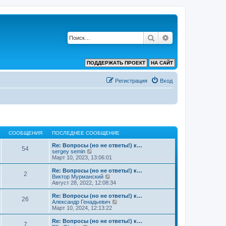
Поиск
Расширенный по
ПОДДЕРЖАТЬ ПРОЕКТ
НА САЙТ
Регистрация
Вход
СООБЩЕНИЯ
ПОСЛЕДНЕЕ СООБЩЕНИЕ
Re: Вопросы (но не ответы!) к…
54
П
sergey semin
е
Март 10, 2023, 13:06:01
р
е
Re: Вопросы (но не ответы!) к…
2
й
П
Виктор Мурманский
т
е
Август 28, 2022, 12:08:34
и
р
к
е
Re: Вопросы (но не ответы!) к…
26
п
й
П
Александр Генадьевич
о
т
е
Март 10, 2024, 12:13:22
с
и
р
л
к
е
Re: Вопросы (но не ответы!) к…
е
7
п
й