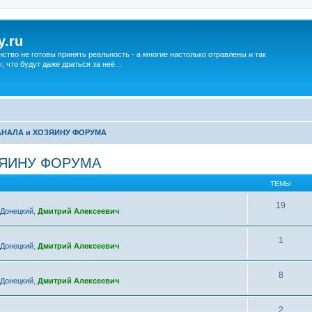
y.ru
нство не готовы принять реальность - а многие настолько отравлены и так
что будут даже драться за неё...
АНАЛА и ХОЗЯИНУ ФОРУМА
ЗЯИНУ ФОРУМА
ТЕМЫ
19
 Донецкий
,
Дмитрий Алексеевич
1
 Донецкий
,
Дмитрий Алексеевич
8
 Донецкий
,
Дмитрий Алексеевич
2