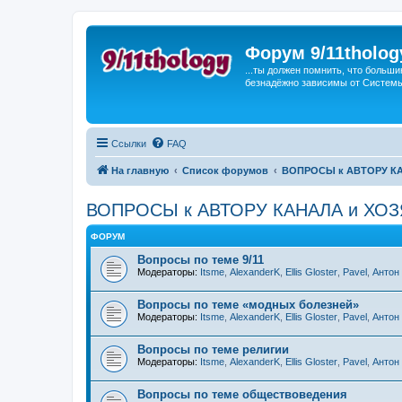
Форум 9/11tholog
...ты должен помнить, что больши
безнадёжно зависимы от Системы, 
Ссылки
FAQ
На главную
Список форумов
ВОПРОСЫ к АВТОРУ К
ВОПРОСЫ к АВТОРУ КАНАЛА и ХО
ФОРУМ
Вопросы по теме 9/11
Модераторы:
Itsme
,
AlexanderK
,
Ellis Gloster
,
Pavel
,
Антон
Вопросы по теме «модных болезней»
Модераторы:
Itsme
,
AlexanderK
,
Ellis Gloster
,
Pavel
,
Антон
Вопросы по теме религии
Модераторы:
Itsme
,
AlexanderK
,
Ellis Gloster
,
Pavel
,
Антон
Вопросы по теме обществоведения