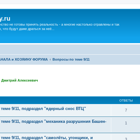
y.ru
нство не готовы принять реальность - а многие настолько отравлены и так
что будут даже драться за неё...
АНАЛА и ХОЗЯИНУ ФОРУМА
Вопросы по теме 9/11
,
Дмитрий Алексеевич
ширенный поиск
ОТВЕТЫ
 теме 9/11, подраздел "ядерный снос ВТЦ"
7
 теме 9/11, подраздел "механика разрушения Башен-
1
 теме 9/11, подраздел "самолёты, угонщики, и
3