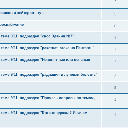
риков и хейтеров - тут.
5
троснабжение
0
 теме 9/11, подраздел "снос Здания №7"
1
теме 9/11, подраздел "ракетная атака на Пентагон"
7
 теме 9/11, подраздел "Непонятные или неясные
1
 теме 9/11, подраздел "радиация и лучевая болезнь"
3
5
 теме 9/11, подраздел "Прочее - вопросы по темам,
1
теме 9/11, подраздел "Кто это сделал? И зачем
1