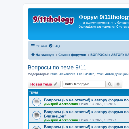
Форум 9/11tholog
...ты должен помнить, что больши
безнадёжно зависимы от Системы, 
Ссылки
FAQ
На главную
Список форумов
ВОПРОСЫ к АВТОРУ К
Вопросы по теме 9/11
Модераторы:
Itsme
,
AlexanderK
,
Ellis Gloster
,
Pavel
,
Антон Донецкий
Поиск
Рас
Новая тема
ТЕМЫ
Вопросы (но не ответы!) к автору форума по
Дмитрий Алексеевич
»
Июль 13, 2022, 13:28:05
Вопросы (но не ответы!) к автору форума по
Близнецов"
Дмитрий Алексеевич
»
Июль 13, 2022, 13:29:27
Вопросы (но не ответы!) к автору форума по