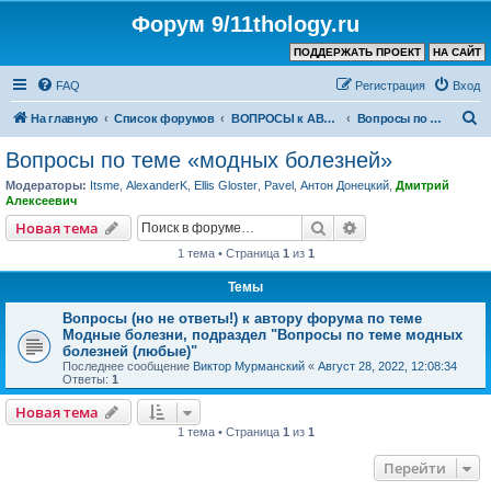
Форум 9/11thology.ru
ПОДДЕРЖАТЬ ПРОЕКТ
НА САЙТ
FAQ
Регистрация
Вход
П
На главную
Список форумов
ВОПРОСЫ к АВТОРУ КАНАЛА и ХОЗЯИНУ ФОРУМА
Вопросы по теме «модных болезней»
о
Вопросы по теме «модных болезней»
и
Модераторы:
Itsme
,
AlexanderK
,
Ellis Gloster
,
Pavel
,
Антон Донецкий
,
Дмитрий
с
Алексеевич
к
Поиск
Расширенный пои
Новая тема
1 тема • Страница
1
из
1
Темы
Вопросы (но не ответы!) к автору форума по теме
Модные болезни, подраздел "Вопросы по теме модных
болезней (любые)"
Последнее сообщение
Виктор Мурманский
«
Август 28, 2022, 12:08:34
Ответы:
1
Новая тема
1 тема • Страница
1
из
1
Перейти