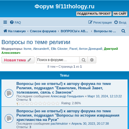
Форум 9/11thology.ru
ПОДДЕРЖАТЬ ПРОЕКТ
НА САЙТ
FAQ
Регистрация
Вход
П
На главную
Список форумов
ВОПРОСЫ к АВТОРУ КАНАЛА и ХОЗЯИНУ ФОРУМА
Вопросы по теме религии
о
Вопросы по теме религии
и
Модераторы:
Itsme
,
AlexanderK
,
Ellis Gloster
,
Pavel
,
Антон Донецкий
,
Дмитрий
с
Алексеевич
к
Поиск
Расширенный пои
Новая тема
8 тем • Страница
1
из
1
Темы
Вопросы (но не ответы!) к автору форума по теме
Религия, подраздел "Евангелие, Новый Завет,
толкование, связь с Законом"
Последнее сообщение
Александр Генадьевич
«
Март 10, 2024, 12:13:22
Ответы:
5
Rating: 2.86%
Вопросы (но не ответы!) к автору форума по теме
Религия, подраздел "Вопросы по истории извращения
христианства на Руси"
Последнее сообщение
pachimuktor
«
Апрель 30, 2023, 20:17:38
Ответы:
3