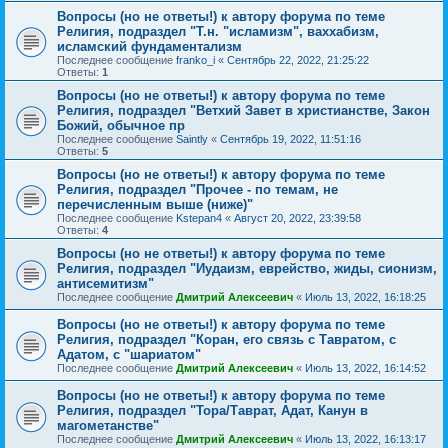
Вопросы (но не ответы!) к автору форума по теме
Религия, подраздел "Т.н. "исламизм", ваххабизм,
исламский фундаментализм
Последнее сообщение
franko_i
«
Сентябрь 22, 2022, 21:25:22
Ответы:
1
Вопросы (но не ответы!) к автору форума по теме
Религия, подраздел "Ветхий Завет в христианстве, Закон
Божий, обычное пр
Последнее сообщение
Saintly
«
Сентябрь 19, 2022, 11:51:16
Ответы:
5
Вопросы (но не ответы!) к автору форума по теме
Религия, подраздел "Прочее - по темам, не
перечисленным выше (ниже)"
Последнее сообщение
Kstepan4
«
Август 20, 2022, 23:39:58
Ответы:
4
Вопросы (но не ответы!) к автору форума по теме
Религия, подраздел "Иудаизм, еврейство, жиды, сионизм,
антисемитизм"
Последнее сообщение
Дмитрий Алексеевич
«
Июль 13, 2022, 16:18:25
Вопросы (но не ответы!) к автору форума по теме
Религия, подраздел "Коран, его связь с Тавратом, с
Адатом, с "шариатом"
Последнее сообщение
Дмитрий Алексеевич
«
Июль 13, 2022, 16:14:52
Вопросы (но не ответы!) к автору форума по теме
Религия, подраздел "Тора/Таврат, Адат, Канун в
магометанстве"
Последнее сообщение
Дмитрий Алексеевич
«
Июль 13, 2022, 16:13:17