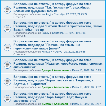
Вопросы (но не ответы!) к автору форума по теме
Религия, подраздел "Т.н. "исламизм", ваххабизм,
исламский фундаментализм
Последнее сообщение
franko_i
«
Сентябрь 22, 2022, 21:25:22
Ответы:
1
Вопросы (но не ответы!) к автору форума по теме
Религия, подраздел "Ветхий Завет в христианстве, Закон
Божий, обычное пр
Последнее сообщение
Saintly
«
Сентябрь 19, 2022, 11:51:16
Ответы:
5
Вопросы (но не ответы!) к автору форума по теме
Религия, подраздел "Прочее - по темам, не
перечисленным выше (ниже)"
Последнее сообщение
Kstepan4
«
Август 20, 2022, 23:39:58
Ответы:
4
Вопросы (но не ответы!) к автору форума по теме
Религия, подраздел "Иудаизм, еврейство, жиды, сионизм,
антисемитизм"
Последнее сообщение
Дмитрий Алексеевич
«
Июль 13, 2022, 16:18:25
Вопросы (но не ответы!) к автору форума по теме
Религия, подраздел "Коран, его связь с Тавратом, с
Адатом, с "шариатом"
Последнее сообщение
Дмитрий Алексеевич
«
Июль 13, 2022, 16:14:52
Вопросы (но не ответы!) к автору форума по теме
Религия, подраздел "Тора/Таврат, Адат, Канун в
магометанстве"
Последнее сообщение
Дмитрий Алексеевич
«
Июль 13, 2022, 16:13:17