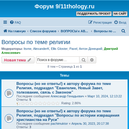
Форум 9/11thology.ru
ПОДДЕРЖАТЬ ПРОЕКТ
НА САЙТ
FAQ
Регистрация
Вход
П
На главную
Список форумов
ВОПРОСЫ к АВТОРУ КАНАЛА и ХОЗЯИНУ ФОРУМА
Вопросы по теме религии
о
Вопросы по теме религии
и
Модераторы:
Itsme
,
AlexanderK
,
Ellis Gloster
,
Pavel
,
Антон Донецкий
,
Дмитрий
с
Алексеевич
к
Поиск
Расширенный пои
Новая тема
8 тем • Страница
1
из
1
Темы
Вопросы (но не ответы!) к автору форума по теме
Религия, подраздел "Евангелие, Новый Завет,
толкование, связь с Законом"
Последнее сообщение
Александр Генадьевич
«
Март 10, 2024, 12:13:22
Ответы:
5
Rating: 2.86%
Вопросы (но не ответы!) к автору форума по теме
Религия, подраздел "Вопросы по истории извращения
христианства на Руси"
Последнее сообщение
pachimuktor
«
Апрель 30, 2023, 20:17:38
Ответы:
3