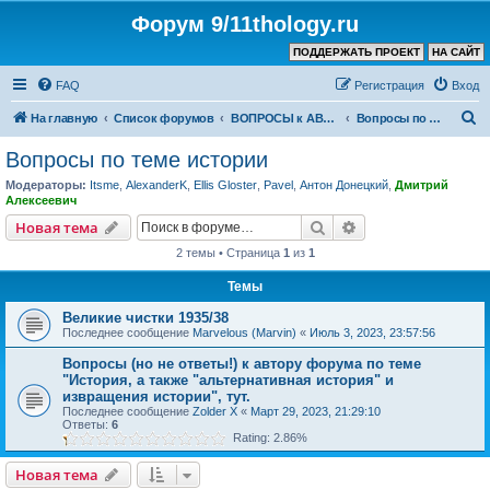
Форум 9/11thology.ru
ПОДДЕРЖАТЬ ПРОЕКТ
НА САЙТ
FAQ
Регистрация
Вход
П
На главную
Список форумов
ВОПРОСЫ к АВТОРУ КАНАЛА и ХОЗЯИНУ ФОРУМА
Вопросы по теме истории
о
Вопросы по теме истории
и
Модераторы:
Itsme
,
AlexanderK
,
Ellis Gloster
,
Pavel
,
Антон Донецкий
,
Дмитрий
с
Алексеевич
к
Поиск
Расширенный пои
Новая тема
2 темы • Страница
1
из
1
Темы
Великие чистки 1935/38
Последнее сообщение
Marvelous (Marvin)
«
Июль 3, 2023, 23:57:56
Вопросы (но не ответы!) к автору форума по теме
"История, а также "альтернативная история" и
извращения истории", тут.
Последнее сообщение
Zolder X
«
Март 29, 2023, 21:29:10
Ответы:
6
Rating: 2.86%
Новая тема