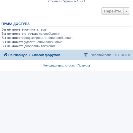
2 темы • Страница
1
из
1
Перейти
ПРАВА ДОСТУПА
Вы
не можете
начинать темы
Вы
не можете
отвечать на сообщения
Вы
не можете
редактировать свои сообщения
Вы
не можете
удалять свои сообщения
Вы
не можете
добавлять вложения
На главную
Список форумов
Часовой пояс:
UTC+03:00
Конфиденциальность
|
Правила