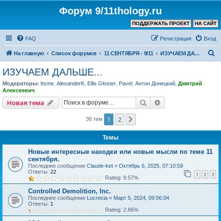
Форум 9/11thology.ru
ПОДДЕРЖАТЬ ПРОЕКТ
НА САЙТ
FAQ
Регистрация
Вход
П
На главную
Список форумов
11 СЕНТЯБРЯ - 9/11
ИЗУЧАЕМ ДАЛЬШЕ...
о
ИЗУЧАЕМ ДАЛЬШЕ...
и
Модераторы:
Itsme
,
AlexanderK
,
Ellis Gloster
,
Pavel
,
Антон Донецкий
,
Дмитрий
с
Алексеевич
к
Поиск
Расширенный пои
Новая тема
1
2
След.
36 тем
Темы
Новые интересные находки или новые мысли по теме 11
сентября.
Последнее сообщение
Claude-ket
«
Октябрь 6, 2025, 07:10:59
Ответы:
22
1
2
3
Rating: 8.57%
Controlled Demolition, Inc.
Последнее сообщение
Lucrecia
«
Март 5, 2024, 09:56:04
Ответы:
1
Rating: 2.86%