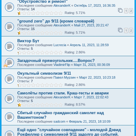
"Обустройство и ремонт"
Последнее сообщение
AlexanderK
«
Октябрь 17, 2023, 16:36:35
Ответы:
14
1
2
Rating: 5.71%
"ground zero" до 9/11 (кроме словарей)
Последнее сообщение
AlexanderK
«
Май 27, 2023, 20:21:47
Ответы:
15
1
2
Rating: 5.71%
Виктор Бут
Последнее сообщение
Lucrecia
«
Апрель 11, 2023, 11:28:59
Ответы:
5
Rating: 2.86%
Загадочный прямоугольник....Вопрос?
Последнее сообщение
VladimirFlip
«
Март 31, 2023, 00:36:09
Окультный символизм 9/11
Последнее сообщение
Павел Мурзин
«
Март 22, 2023, 10:23:18
Ответы:
7
Rating: 2.86%
Самолёты против стали. Краш-тесты и аварии
Последнее сообщение
AlexanderK
«
Март 7, 2023, 22:02:43
Ответы:
5
Rating: 8.57%
Сбитый случайно гражданский самолет над
Вашингтоном?
Последнее сообщение
sadcom
«
Февраль 21, 2023, 18:10:09
Ещё одно "случайное совпадение" - молодой Дэвид
Рокфеллер с символикой 9/11 задолго до событий.