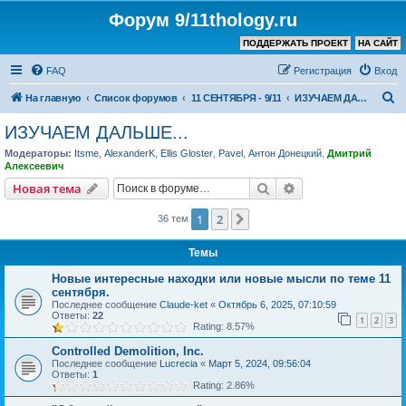
Форум 9/11thology.ru
ПОДДЕРЖАТЬ ПРОЕКТ
НА САЙТ
FAQ
Регистрация
Вход
П
На главную
Список форумов
11 СЕНТЯБРЯ - 9/11
ИЗУЧАЕМ ДАЛЬШЕ...
о
ИЗУЧАЕМ ДАЛЬШЕ...
и
Модераторы:
Itsme
,
AlexanderK
,
Ellis Gloster
,
Pavel
,
Антон Донецкий
,
Дмитрий
с
Алексеевич
к
Поиск
Расширенный пои
Новая тема
1
2
След.
36 тем
Темы
Новые интересные находки или новые мысли по теме 11
сентября.
Последнее сообщение
Claude-ket
«
Октябрь 6, 2025, 07:10:59
Ответы:
22
1
2
3
Rating: 8.57%
Controlled Demolition, Inc.
Последнее сообщение
Lucrecia
«
Март 5, 2024, 09:56:04
Ответы:
1
Rating: 2.86%