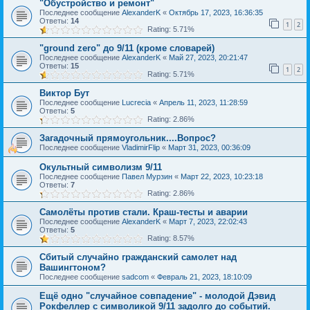
"Обустройство и ремонт"
Последнее сообщение
AlexanderK
«
Октябрь 17, 2023, 16:36:35
Ответы:
14
1
2
Rating: 5.71%
"ground zero" до 9/11 (кроме словарей)
Последнее сообщение
AlexanderK
«
Май 27, 2023, 20:21:47
Ответы:
15
1
2
Rating: 5.71%
Виктор Бут
Последнее сообщение
Lucrecia
«
Апрель 11, 2023, 11:28:59
Ответы:
5
Rating: 2.86%
Загадочный прямоугольник....Вопрос?
Последнее сообщение
VladimirFlip
«
Март 31, 2023, 00:36:09
Окультный символизм 9/11
Последнее сообщение
Павел Мурзин
«
Март 22, 2023, 10:23:18
Ответы:
7
Rating: 2.86%
Самолёты против стали. Краш-тесты и аварии
Последнее сообщение
AlexanderK
«
Март 7, 2023, 22:02:43
Ответы:
5
Rating: 8.57%
Сбитый случайно гражданский самолет над
Вашингтоном?
Последнее сообщение
sadcom
«
Февраль 21, 2023, 18:10:09
Ещё одно "случайное совпадение" - молодой Дэвид
Рокфеллер с символикой 9/11 задолго до событий.