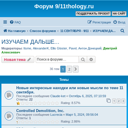
Форум 9/11thology.ru
ПОДДЕРЖАТЬ ПРОЕКТ
НА САЙТ
FAQ
Регистрация
Вход
П
На главную
Список форумов
11 СЕНТЯБРЯ - 9/11
ИЗУЧАЕМ ДАЛЬШЕ...
о
ИЗУЧАЕМ ДАЛЬШЕ...
и
Модераторы:
Itsme
,
AlexanderK
,
Ellis Gloster
,
Pavel
,
Антон Донецкий
,
Дмитрий
с
Алексеевич
к
Поиск
Расширенный пои
Новая тема
1
2
След.
36 тем
Темы
Новые интересные находки или новые мысли по теме 11
сентября.
Последнее сообщение
Claude-ket
«
Октябрь 6, 2025, 07:10:59
Ответы:
22
1
2
3
Rating: 8.57%
Controlled Demolition, Inc.
Последнее сообщение
Lucrecia
«
Март 5, 2024, 09:56:04
Ответы:
1
Rating: 2.86%