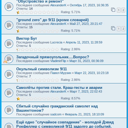
"Обустройство и ремонт"
Последнее сообщение
AlexanderK
«
Октябрь 17, 2023, 16:36:35
Ответы:
14
1
2
Rating: 5.71%
"ground zero" до 9/11 (кроме словарей)
Последнее сообщение
AlexanderK
«
Май 27, 2023, 20:21:47
Ответы:
15
1
2
Rating: 5.71%
Виктор Бут
Последнее сообщение
Lucrecia
«
Апрель 11, 2023, 11:28:59
Ответы:
5
Rating: 2.86%
Загадочный прямоугольник....Вопрос?
Последнее сообщение
VladimirFlip
«
Март 31, 2023, 00:36:09
Окультный символизм 9/11
Последнее сообщение
Павел Мурзин
«
Март 22, 2023, 10:23:18
Ответы:
7
Rating: 2.86%
Самолёты против стали. Краш-тесты и аварии
Последнее сообщение
AlexanderK
«
Март 7, 2023, 22:02:43
Ответы:
5
Rating: 8.57%
Сбитый случайно гражданский самолет над
Вашингтоном?
Последнее сообщение
sadcom
«
Февраль 21, 2023, 18:10:09
Ещё одно "случайное совпадение" - молодой Дэвид
Рокфеллер с символикой 9/11 задолго до событий.