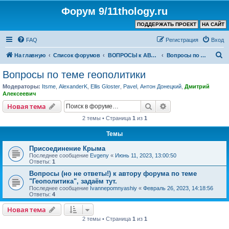
Форум 9/11thology.ru
ПОДДЕРЖАТЬ ПРОЕКТ
НА САЙТ
FAQ
Регистрация
Вход
П
На главную
Список форумов
ВОПРОСЫ к АВТОРУ КАНАЛА и ХОЗЯИНУ ФОРУМА
Вопросы по теме геополитики
о
Вопросы по теме геополитики
и
Модераторы:
Itsme
,
AlexanderK
,
Ellis Gloster
,
Pavel
,
Антон Донецкий
,
Дмитрий
с
Алексеевич
к
Поиск
Расширенный пои
Новая тема
2 темы • Страница
1
из
1
Темы
Присоединение Крыма
Последнее сообщение
Evgeny
«
Июнь 11, 2023, 13:00:50
Ответы:
1
Вопросы (но не ответы!) к автору форума по теме
"Геополитика", задаём тут.
Последнее сообщение
Ivannepomnyashiy
«
Февраль 26, 2023, 14:18:56
Ответы:
4
Новая тема
2 темы • Страница
1
из
1