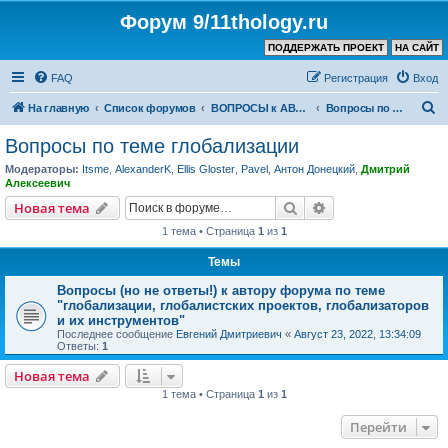
Форум 9/11thology.ru
ПОДДЕРЖАТЬ ПРОЕКТ
НА САЙТ
FAQ
Регистрация
Вход
П
На главную
Список форумов
ВОПРОСЫ к АВТОРУ КАНАЛА и ХОЗЯИНУ ФОРУМА
Вопросы по теме глобализации
о
Вопросы по теме глобализации
и
Модераторы:
Itsme
,
AlexanderK
,
Ellis Gloster
,
Pavel
,
Антон Донецкий
,
Дмитрий
с
Алексеевич
к
Поиск
Расширенный пои
Новая тема
1 тема • Страница
1
из
1
Темы
Вопросы (но не ответы!) к автору форума по теме
"глобализации, глобалистских проектов, глобализаторов
и их инструментов"
Последнее сообщение
Евгений Дмитриевич
«
Август 23, 2022, 13:34:09
Ответы:
1
Новая тема
1 тема • Страница
1
из
1
Перейти