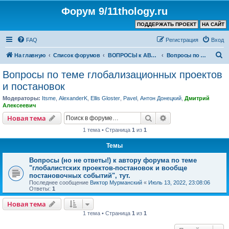
Форум 9/11thology.ru
ПОДДЕРЖАТЬ ПРОЕКТ
НА САЙТ
FAQ
Регистрация
Вход
П
На главную
Список форумов
ВОПРОСЫ к АВТОРУ КАНАЛА и ХОЗЯИНУ ФОРУМА
Вопросы по теме глобализационных проектов и постановок
о
Вопросы по теме глобализационных проектов
и
и постановок
с
Модераторы:
Itsme
,
AlexanderK
,
Ellis Gloster
,
Pavel
,
Антон Донецкий
,
Дмитрий
к
Алексеевич
Поиск
Расширенный пои
Новая тема
1 тема • Страница
1
из
1
Темы
Вопросы (но не ответы!) к автору форума по теме
"глобалистских проектов-постановок и вообще
постановочных событий", тут.
Последнее сообщение
Виктор Мурманский
«
Июль 13, 2022, 23:08:06
Ответы:
1
Новая тема
1 тема • Страница
1
из
1