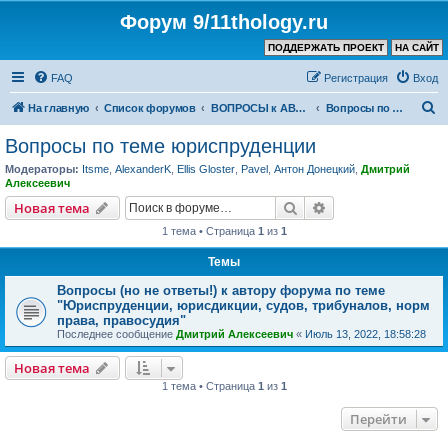
Форум 9/11thology.ru
ПОДДЕРЖАТЬ ПРОЕКТ
НА САЙТ
FAQ
Регистрация
Вход
П
На главную
Список форумов
ВОПРОСЫ к АВТОРУ КАНАЛА и ХОЗЯИНУ ФОРУМА
Вопросы по теме юриспруденции
о
Вопросы по теме юриспруденции
и
Модераторы:
Itsme
,
AlexanderK
,
Ellis Gloster
,
Pavel
,
Антон Донецкий
,
Дмитрий
с
Алексеевич
к
Поиск
Расширенный пои
Новая тема
1 тема • Страница
1
из
1
Темы
Вопросы (но не ответы!) к автору форума по теме
"Юриспруденции, юрисдикции, судов, трибуналов, норм
права, правосудия"
Последнее сообщение
Дмитрий Алексеевич
«
Июль 13, 2022, 18:58:28
Новая тема
1 тема • Страница
1
из
1
Перейти