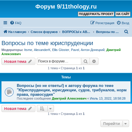
Форум 9/11thology.ru
ПОДДЕРЖАТЬ ПРОЕКТ
НА САЙТ
FAQ
Регистрация
Вход
П
На главную
Список форумов
ВОПРОСЫ к АВТОРУ КАНАЛА и ХОЗЯИНУ ФОРУМА
Вопросы по теме юриспруденции
о
Вопросы по теме юриспруденции
и
Модераторы:
Itsme
,
AlexanderK
,
Ellis Gloster
,
Pavel
,
Антон Донецкий
,
Дмитрий
с
Алексеевич
к
Поиск
Расширенный пои
Новая тема
1 тема • Страница
1
из
1
Темы
Вопросы (но не ответы!) к автору форума по теме
"Юриспруденции, юрисдикции, судов, трибуналов, норм
права, правосудия"
Последнее сообщение
Дмитрий Алексеевич
«
Июль 13, 2022, 18:58:28
Новая тема
1 тема • Страница
1
из
1
Перейти