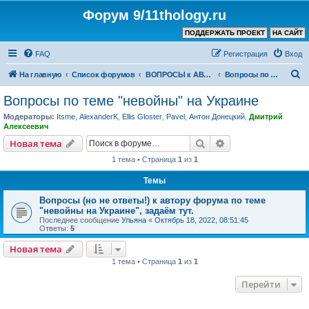
Форум 9/11thology.ru
ПОДДЕРЖАТЬ ПРОЕКТ
НА САЙТ
FAQ
Регистрация
Вход
П
На главную
Список форумов
ВОПРОСЫ к АВТОРУ КАНАЛА и ХОЗЯИНУ ФОРУМА
Вопросы по теме "невойны" на Украине
о
Вопросы по теме "невойны" на Украине
и
Модераторы:
Itsme
,
AlexanderK
,
Ellis Gloster
,
Pavel
,
Антон Донецкий
,
Дмитрий
с
Алексеевич
к
Поиск
Расширенный пои
Новая тема
1 тема • Страница
1
из
1
Темы
Вопросы (но не ответы!) к автору форума по теме
"невойны на Украине", задаём тут.
Последнее сообщение
Ульяна
«
Октябрь 18, 2022, 08:51:45
Ответы:
5
Новая тема
1 тема • Страница
1
из
1
Перейти