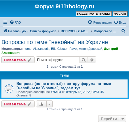
Форум 9/11thology.ru
ПОДДЕРЖАТЬ ПРОЕКТ
НА САЙТ
FAQ
Регистрация
Вход
П
На главную
Список форумов
ВОПРОСЫ к АВТОРУ КАНАЛА и ХОЗЯИНУ ФОРУМА
Вопросы по теме "невойны" на Украине
о
Вопросы по теме "невойны" на Украине
и
Модераторы:
Itsme
,
AlexanderK
,
Ellis Gloster
,
Pavel
,
Антон Донецкий
,
Дмитрий
с
Алексеевич
к
Поиск
Расширенный пои
Новая тема
1 тема • Страница
1
из
1
Темы
Вопросы (но не ответы!) к автору форума по теме
"невойны на Украине", задаём тут.
Последнее сообщение
Ульяна
«
Октябрь 18, 2022, 08:51:45
Ответы:
5
Новая тема
1 тема • Страница
1
из
1
Перейти