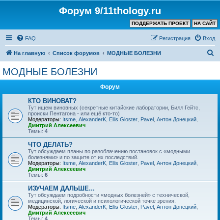
Форум 9/11thology.ru
ПОДДЕРЖАТЬ ПРОЕКТ
НА САЙТ
FAQ
Регистрация
Вход
П
На главную
Список форумов
МОДНЫЕ БОЛЕЗНИ
о
МОДНЫЕ БОЛЕЗНИ
и
Форум
с
к
КТО ВИНОВАТ?
Тут ищем виновных (секретные китайские лаборатории, Билл Гейтс,
происки Пентагона - или ещё кто-то)
Модераторы:
Itsme
,
AlexanderK
,
Ellis Gloster
,
Pavel
,
Антон Донецкий
,
Дмитрий Алексеевич
Темы:
4
ЧТО ДЕЛАТЬ?
Тут обсуждаем планы по разоблачению постановок с «модными
болезнями» и по защите от их последствий.
Модераторы:
Itsme
,
AlexanderK
,
Ellis Gloster
,
Pavel
,
Антон Донецкий
,
Дмитрий Алексеевич
Темы:
6
ИЗУЧАЕМ ДАЛЬШЕ...
Тут обсуждаем подробности «модных болезней» с технической,
медицинской, логической и психологической точке зрения.
Модераторы:
Itsme
,
AlexanderK
,
Ellis Gloster
,
Pavel
,
Антон Донецкий
,
Дмитрий Алексеевич
Темы:
4