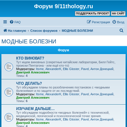
Форум 9/11thology.ru
ПОДДЕРЖАТЬ ПРОЕКТ
НА САЙТ
FAQ
Регистрация
Вход
П
На главную
Список форумов
МОДНЫЕ БОЛЕЗНИ
о
МОДНЫЕ БОЛЕЗНИ
и
Форум
с
к
КТО ВИНОВАТ?
Тут ищем виновных (секретные китайские лаборатории, Билл Гейтс,
происки Пентагона - или ещё кто-то)
Модераторы:
Itsme
,
AlexanderK
,
Ellis Gloster
,
Pavel
,
Антон Донецкий
,
Дмитрий Алексеевич
Темы:
4
ЧТО ДЕЛАТЬ?
Тут обсуждаем планы по разоблачению постановок с «модными
болезнями» и по защите от их последствий.
Модераторы:
Itsme
,
AlexanderK
,
Ellis Gloster
,
Pavel
,
Антон Донецкий
,
Дмитрий Алексеевич
Темы:
6
ИЗУЧАЕМ ДАЛЬШЕ...
Тут обсуждаем подробности «модных болезней» с технической,
медицинской, логической и психологической точке зрения.
Модераторы:
Itsme
,
AlexanderK
,
Ellis Gloster
,
Pavel
,
Антон Донецкий
,
Дмитрий Алексеевич
Темы:
4