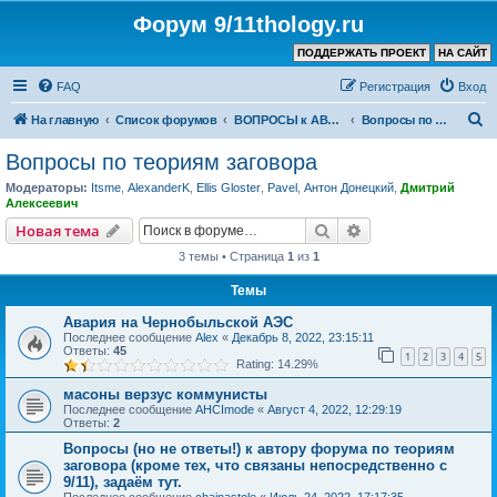
Форум 9/11thology.ru
ПОДДЕРЖАТЬ ПРОЕКТ
НА САЙТ
FAQ
Регистрация
Вход
П
На главную
Список форумов
ВОПРОСЫ к АВТОРУ КАНАЛА и ХОЗЯИНУ ФОРУМА
Вопросы по теориям заговора
о
Вопросы по теориям заговора
и
Модераторы:
Itsme
,
AlexanderK
,
Ellis Gloster
,
Pavel
,
Антон Донецкий
,
Дмитрий
с
Алексеевич
к
Поиск
Расширенный пои
Новая тема
3 темы • Страница
1
из
1
Темы
Авария на Чернобыльской АЭС
Последнее сообщение
Аlex
«
Декабрь 8, 2022, 23:15:11
Ответы:
45
1
2
3
4
5
Rating: 14.29%
масоны верзус коммунисты
Последнее сообщение
AHCImode
«
Август 4, 2022, 12:29:19
Ответы:
2
Вопросы (но не ответы!) к автору форума по теориям
заговора (кроме тех, что связаны непосредственно с
9/11), задаём тут.
Последнее сообщение
chainastole
«
Июль 24, 2022, 17:17:35