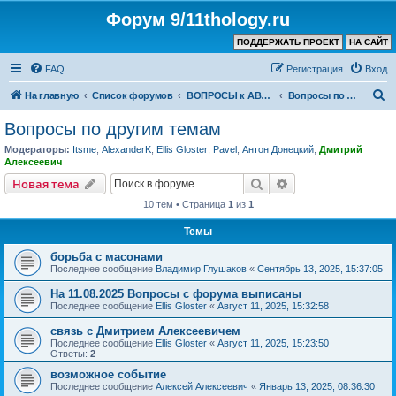
Форум 9/11thology.ru
ПОДДЕРЖАТЬ ПРОЕКТ
НА САЙТ
FAQ
Регистрация
Вход
П
На главную
Список форумов
ВОПРОСЫ к АВТОРУ КАНАЛА и ХОЗЯИНУ ФОРУМА
Вопросы по другим темам
о
Вопросы по другим темам
и
Модераторы:
Itsme
,
AlexanderK
,
Ellis Gloster
,
Pavel
,
Антон Донецкий
,
Дмитрий
с
Алексеевич
к
Поиск
Расширенный пои
Новая тема
10 тем • Страница
1
из
1
Темы
борьба с масонами
Последнее сообщение
Владимир Глушаков
«
Сентябрь 13, 2025, 15:37:05
На 11.08.2025 Вопросы с форума выписаны
Последнее сообщение
Ellis Gloster
«
Август 11, 2025, 15:32:58
связь с Дмитрием Алексеевичем
Последнее сообщение
Ellis Gloster
«
Август 11, 2025, 15:23:50
Ответы:
2
возможное событие
Последнее сообщение
Алексей Алексеевич
«
Январь 13, 2025, 08:36:30