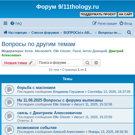
Форум 9/11thology.ru
ПОДДЕРЖАТЬ ПРОЕКТ
НА САЙТ
FAQ
Регистрация
Вход
П
На главную
Список форумов
ВОПРОСЫ к АВТОРУ КАНАЛА и ХОЗЯИНУ ФОРУМА
Вопросы по другим темам
о
Вопросы по другим темам
и
Модераторы:
Itsme
,
AlexanderK
,
Ellis Gloster
,
Pavel
,
Антон Донецкий
,
Дмитрий
с
Алексеевич
к
Поиск
Расширенный пои
Новая тема
10 тем • Страница
1
из
1
Темы
борьба с масонами
Последнее сообщение
Владимир Глушаков
«
Сентябрь 13, 2025, 15:37:05
На 11.08.2025 Вопросы с форума выписаны
Последнее сообщение
Ellis Gloster
«
Август 11, 2025, 15:32:58
связь с Дмитрием Алексеевичем
Последнее сообщение
Ellis Gloster
«
Август 11, 2025, 15:23:50
Ответы:
2
возможное событие
Последнее сообщение
Алексей Алексеевич
«
Январь 13, 2025, 08:36:30