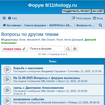
Форум 9/11thology.ru
ПОДДЕРЖАТЬ ПРОЕКТ
НА САЙТ
FAQ
Регистрация
Вход
П
На главную
Список форумов
ВОПРОСЫ к АВТОРУ КАНАЛА и ХОЗЯИНУ ФОРУМА
Вопросы по другим темам
о
Вопросы по другим темам
и
Модераторы:
Itsme
,
AlexanderK
,
Ellis Gloster
,
Pavel
,
Антон Донецкий
,
Дмитрий
с
Алексеевич
к
Поиск
Расширенный пои
Новая тема
10 тем • Страница
1
из
1
Темы
борьба с масонами
Последнее сообщение
Владимир Глушаков
«
Сентябрь 13, 2025, 15:37:05
На 11.08.2025 Вопросы с форума выписаны
Последнее сообщение
Ellis Gloster
«
Август 11, 2025, 15:32:58
связь с Дмитрием Алексеевичем
Последнее сообщение
Ellis Gloster
«
Август 11, 2025, 15:23:50
Ответы:
2
возможное событие
Последнее сообщение
Алексей Алексеевич
«
Январь 13, 2025, 08:36:30