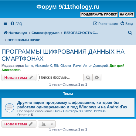
Форум 9/11thology.ru
ПОДДЕРЖАТЬ ПРОЕКТ
НА САЙТ
FAQ
Регистрация
Вход
П
На главную
Список форумов
БЕЗОПАСНОСТЬ СВЯЗИ и КОМПЬЮТЕРОВ – ПОЛЕЗНЫЕ СОВЕТЫ, ПРОГРАММЫ
о
ПРОГРАММЫ ШИФРОВАНИЯ ДАННЫХ НА СМАРТФОНАХ
и
ПРОГРАММЫ ШИФРОВАНИЯ ДАННЫХ НА
с
СМАРТФОНАХ
к
Модераторы:
Itsme
,
AlexanderK
,
Ellis Gloster
,
Pavel
,
Антон Донецкий
,
Дмитрий
Алексеевич
Поиск
Расширенный пои
Новая тема
1 тема • Страница
1
из
1
Темы
Дружно ищем программу шифрования, которая бы
работала одновременно и под Windows и на Android'ах
Последнее сообщение
Dud
«
Сентябрь 30, 2022, 19:29:49
Ответы:
5
Новая тема
1 тема • Страница
1
из
1