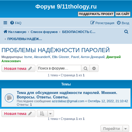
Форум 9/11thology.ru
ПОДДЕРЖАТЬ ПРОЕКТ
НА САЙТ
FAQ
Регистрация
Вход
П
На главную
Список форумов
БЕЗОПАСНОСТЬ СВЯЗИ и КОМПЬЮТЕРОВ – ПОЛЕЗНЫЕ СОВЕТЫ, ПРОГРАММЫ
о
ПРОБЛЕМЫ НАДЁЖНОСТИ ПАРОЛЕЙ
и
ПРОБЛЕМЫ НАДЁЖНОСТИ ПАРОЛЕЙ
с
Модераторы:
Itsme
,
AlexanderK
,
Ellis Gloster
,
Pavel
,
Антон Донецкий
,
Дмитрий
к
Алексеевич
Поиск
Расширенный пои
Новая тема
1 тема • Страница
1
из
1
Темы
Тема для обсуждения надёжности паролей. Мнения.
Вопросы. Ответы. Советы.
Последнее сообщение
azizdabaz@gmail.com
«
Октябрь 12, 2022, 21:10:42
Ответы:
1
Новая тема
1 тема • Страница
1
из
1
Перейти