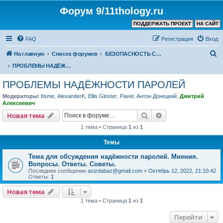
Форум 9/11thology.ru
ПОДДЕРЖАТЬ ПРОЕКТ
НА САЙТ
FAQ
Регистрация
Вход
П
На главную
Список форумов
БЕЗОПАСНОСТЬ СВЯЗИ и КОМПЬЮТЕРОВ – ПОЛЕЗНЫЕ СОВЕТЫ, ПРОГРАММЫ
о
ПРОБЛЕМЫ НАДЁЖНОСТИ ПАРОЛЕЙ
и
ПРОБЛЕМЫ НАДЁЖНОСТИ ПАРОЛЕЙ
с
Модераторы:
Itsme
,
AlexanderK
,
Ellis Gloster
,
Pavel
,
Антон Донецкий
,
Дмитрий
к
Алексеевич
Поиск
Расширенный пои
Новая тема
1 тема • Страница
1
из
1
Темы
Тема для обсуждения надёжности паролей. Мнения.
Вопросы. Ответы. Советы.
Последнее сообщение
azizdabaz@gmail.com
«
Октябрь 12, 2022, 21:10:42
Ответы:
1
Новая тема
1 тема • Страница
1
из
1
Перейти