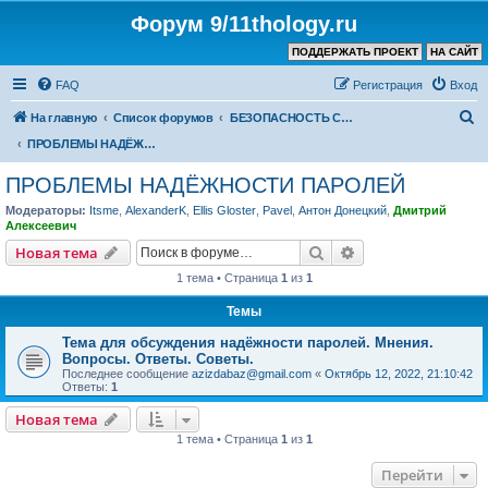
Форум 9/11thology.ru
ПОДДЕРЖАТЬ ПРОЕКТ
НА САЙТ
FAQ
Регистрация
Вход
П
На главную
Список форумов
БЕЗОПАСНОСТЬ СВЯЗИ и КОМПЬЮТЕРОВ – ПОЛЕЗНЫЕ СОВЕТЫ, ПРОГРАММЫ
о
ПРОБЛЕМЫ НАДЁЖНОСТИ ПАРОЛЕЙ
и
ПРОБЛЕМЫ НАДЁЖНОСТИ ПАРОЛЕЙ
с
Модераторы:
Itsme
,
AlexanderK
,
Ellis Gloster
,
Pavel
,
Антон Донецкий
,
Дмитрий
к
Алексеевич
Поиск
Расширенный пои
Новая тема
1 тема • Страница
1
из
1
Темы
Тема для обсуждения надёжности паролей. Мнения.
Вопросы. Ответы. Советы.
Последнее сообщение
azizdabaz@gmail.com
«
Октябрь 12, 2022, 21:10:42
Ответы:
1
Новая тема
1 тема • Страница
1
из
1
Перейти