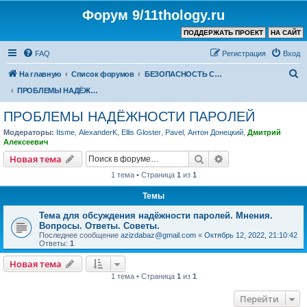
Форум 9/11thology.ru
ПОДДЕРЖАТЬ ПРОЕКТ
НА САЙТ
FAQ
Регистрация
Вход
П
На главную
Список форумов
БЕЗОПАСНОСТЬ СВЯЗИ и КОМПЬЮТЕРОВ – ПОЛЕЗНЫЕ СОВЕТЫ, ПРОГРАММЫ
о
ПРОБЛЕМЫ НАДЁЖНОСТИ ПАРОЛЕЙ
и
ПРОБЛЕМЫ НАДЁЖНОСТИ ПАРОЛЕЙ
с
Модераторы:
Itsme
,
AlexanderK
,
Ellis Gloster
,
Pavel
,
Антон Донецкий
,
Дмитрий
к
Алексеевич
Поиск
Расширенный пои
Новая тема
1 тема • Страница
1
из
1
Темы
Тема для обсуждения надёжности паролей. Мнения.
Вопросы. Ответы. Советы.
Последнее сообщение
azizdabaz@gmail.com
«
Октябрь 12, 2022, 21:10:42
Ответы:
1
Новая тема
1 тема • Страница
1
из
1
Перейти