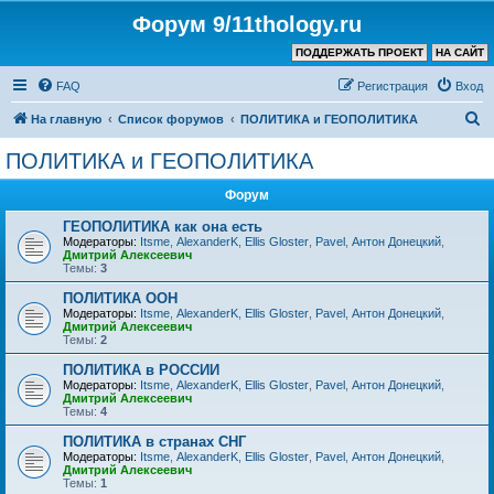
Форум 9/11thology.ru
ПОДДЕРЖАТЬ ПРОЕКТ
НА САЙТ
FAQ
Регистрация
Вход
П
На главную
Список форумов
ПОЛИТИКА и ГЕОПОЛИТИКА
о
ПОЛИТИКА и ГЕОПОЛИТИКА
и
Форум
с
к
ГЕОПОЛИТИКА как она есть
Модераторы:
Itsme
,
AlexanderK
,
Ellis Gloster
,
Pavel
,
Антон Донецкий
,
Дмитрий Алексеевич
Темы:
3
ПОЛИТИКА ООН
Модераторы:
Itsme
,
AlexanderK
,
Ellis Gloster
,
Pavel
,
Антон Донецкий
,
Дмитрий Алексеевич
Темы:
2
ПОЛИТИКА в РОССИИ
Модераторы:
Itsme
,
AlexanderK
,
Ellis Gloster
,
Pavel
,
Антон Донецкий
,
Дмитрий Алексеевич
Темы:
4
ПОЛИТИКА в странах СНГ
Модераторы:
Itsme
,
AlexanderK
,
Ellis Gloster
,
Pavel
,
Антон Донецкий
,
Дмитрий Алексеевич
Темы:
1