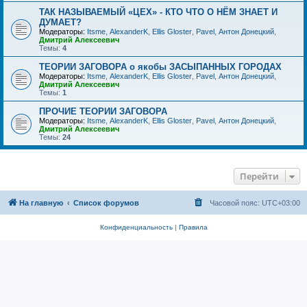
ТАК НАЗЫВАЕМЫЙ «ЦЕХ» - КТО ЧТО О НЁМ ЗНАЕТ И
ДУМАЕТ?
Модераторы:
Itsme
,
AlexanderK
,
Ellis Gloster
,
Pavel
,
Антон Донецкий
,
Дмитрий Алексеевич
Темы:
4
ТЕОРИИ ЗАГОВОРА о якобы ЗАСЫПАННЫХ ГОРОДАХ
Модераторы:
Itsme
,
AlexanderK
,
Ellis Gloster
,
Pavel
,
Антон Донецкий
,
Дмитрий Алексеевич
Темы:
1
ПРОЧИЕ ТЕОРИИ ЗАГОВОРА
Модераторы:
Itsme
,
AlexanderK
,
Ellis Gloster
,
Pavel
,
Антон Донецкий
,
Дмитрий Алексеевич
Темы:
24
Перейти
На главную
Список форумов
Часовой пояс:
UTC+03:00
Конфиденциальность
|
Правила