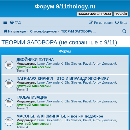
Форум 9/11thology.ru
ПОДДЕРЖАТЬ ПРОЕКТ
НА САЙТ
FAQ
Регистрация
Вход
П
На главную
Список форумов
ТЕОРИИ ЗАГОВОРА (не связанные с 9/11)
о
ТЕОРИИ ЗАГОВОРА (не связанные с 9/11)
и
Форум
с
к
ДВОЙНИКИ ПУТИНА
Модераторы:
Itsme
,
AlexanderK
,
Ellis Gloster
,
Pavel
,
Антон Донецкий
,
Дмитрий Алексеевич
Темы:
5
ПАТРИАРХ КИРИЛЛ - ЭТО И ВПРАВДУ ЯПОНЧИК?
Модераторы:
Itsme
,
AlexanderK
,
Ellis Gloster
,
Pavel
,
Антон Донецкий
,
Дмитрий Алексеевич
Темы:
1
ГЛОБАЛИЗАЦИЯ
Модераторы:
Itsme
,
AlexanderK
,
Ellis Gloster
,
Pavel
,
Антон Донецкий
,
Дмитрий Алексеевич
Темы:
3
МАСОНЫ, ИЛЛЮМИНАТЫ, и всё им подобное
Модераторы:
Itsme
,
AlexanderK
,
Ellis Gloster
,
Pavel
,
Антон Донецкий
,
Дмитрий Алексеевич
Темы:
4