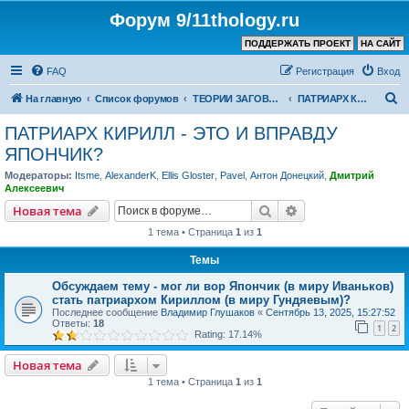
Форум 9/11thology.ru
ПОДДЕРЖАТЬ ПРОЕКТ
НА САЙТ
FAQ
Регистрация
Вход
П
На главную
Список форумов
ТЕОРИИ ЗАГОВОРА (не связанные с 9/11)
ПАТРИАРХ КИРИЛЛ - ЭТО И ВПРАВДУ ЯПОНЧИК?
о
ПАТРИАРХ КИРИЛЛ - ЭТО И ВПРАВДУ
и
ЯПОНЧИК?
с
Модераторы:
Itsme
,
AlexanderK
,
Ellis Gloster
,
Pavel
,
Антон Донецкий
,
Дмитрий
к
Алексеевич
Поиск
Расширенный пои
Новая тема
1 тема • Страница
1
из
1
Темы
Обсуждаем тему - мог ли вор Япончик (в миру Иваньков)
стать патриархом Кириллом (в миру Гундяевым)?
Последнее сообщение
Владимир Глушаков
«
Сентябрь 13, 2025, 15:27:52
Ответы:
18
1
2
Rating: 17.14%
Новая тема
1 тема • Страница
1
из
1