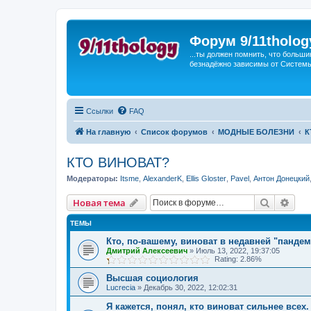
Форум 9/11tholog
...ты должен помнить, что больши
безнадёжно зависимы от Системы, 
Ссылки
FAQ
На главную
Список форумов
МОДНЫЕ БОЛЕЗНИ
К
КТО ВИНОВАТ?
Модераторы:
Itsme
,
AlexanderK
,
Ellis Gloster
,
Pavel
,
Антон Донецкий
Поиск
Рас
Новая тема
ТЕМЫ
Кто, по-вашему, виноват в недавней "пандем
Дмитрий Алексеевич
»
Июль 13, 2022, 19:37:05
Rating: 2.86%
Высшая социология
Lucrecia
»
Декабрь 30, 2022, 12:02:31
Я кажется, понял, кто виноват сильнее все