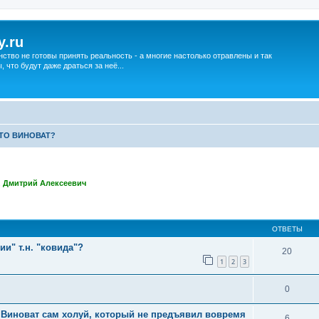
y.ru
нство не готовы принять реальность - а многие настолько отравлены и так
что будут даже драться за неё...
ТО ВИНОВАТ?
,
Дмитрий Алексеевич
ширенный поиск
ОТВЕТЫ
ии" т.н. "ковида"?
20
1
2
3
0
х. Виноват сам холуй, который не предъявил вовремя
6