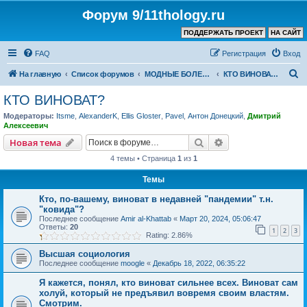
Форум 9/11thology.ru
ПОДДЕРЖАТЬ ПРОЕКТ
НА САЙТ
FAQ
Регистрация
Вход
П
На главную
Список форумов
МОДНЫЕ БОЛЕЗНИ
КТО ВИНОВАТ?
о
КТО ВИНОВАТ?
и
Модераторы:
Itsme
,
AlexanderK
,
Ellis Gloster
,
Pavel
,
Антон Донецкий
,
Дмитрий
с
Алексеевич
к
Поиск
Расширенный пои
Новая тема
4 темы • Страница
1
из
1
Темы
Кто, по-вашему, виноват в недавней "пандемии" т.н.
"ковида"?
Последнее сообщение
Amir al-Khattab
«
Март 20, 2024, 05:06:47
Ответы:
20
1
2
3
Rating: 2.86%
Высшая социология
Последнее сообщение
moogle
«
Декабрь 18, 2022, 06:35:22
Я кажется, понял, кто виноват сильнее всех. Виноват сам
холуй, который не предъявил вовремя своим властям.
Смотрим.