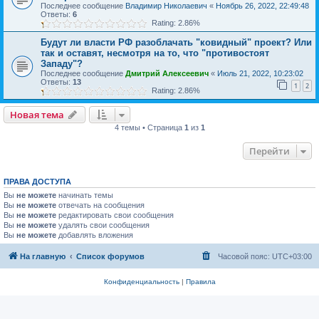
Последнее сообщение
Владимир Николаевич
«
Ноябрь 26, 2022, 22:49:48
Ответы:
6
Rating: 2.86%
Будут ли власти РФ разоблачать "ковидный" проект? Или
так и оставят, несмотря на то, что "противостоят
Западу"?
Последнее сообщение
Дмитрий Алексеевич
«
Июль 21, 2022, 10:23:02
Ответы:
13
1
2
Rating: 2.86%
Новая тема
4 темы • Страница
1
из
1
Перейти
ПРАВА ДОСТУПА
Вы
не можете
начинать темы
Вы
не можете
отвечать на сообщения
Вы
не можете
редактировать свои сообщения
Вы
не можете
удалять свои сообщения
Вы
не можете
добавлять вложения
На главную
Список форумов
Часовой пояс:
UTC+03:00
Конфиденциальность
|
Правила