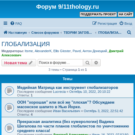
Форум 9/11thology.ru
ПОДДЕРЖАТЬ ПРОЕКТ
НА САЙТ
FAQ
Регистрация
Вход
П
На главную
Список форумов
ТЕОРИИ ЗАГОВОРА (не связанные с 9/11)
ГЛОБАЛИЗАЦИЯ
о
ГЛОБАЛИЗАЦИЯ
и
Модераторы:
Itsme
,
AlexanderK
,
Ellis Gloster
,
Pavel
,
Антон Донецкий
,
Дмитрий
с
Алексеевич
к
Поиск
Расширенный пои
Новая тема
3 темы • Страница
1
из
1
Темы
Медийная Матрица как инструмент глобализаторов
Последнее сообщение
Lucrecia
«
Октябрь 10, 2022, 20:10:22
Ответы:
1
ООН "хорошая" или всё же "плохая"? Обсуждаем
масонское шапито в Нью Йорке.
Последнее сообщение
Иван Васильевич
«
Октябрь 3, 2022, 22:51:42
Ответы:
4
Прекрасная аналитика (без нумерологии) Вадима
Шегалова по части планов глобалистов по уничтожению
среднего класса!
Последнее сообщение
Дмитрий Алексеевич
«
Июль 16, 2022, 07:52:50