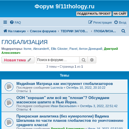
Форум 9/11thology.ru
ПОДДЕРЖАТЬ ПРОЕКТ
НА САЙТ
FAQ
Регистрация
Вход
П
На главную
Список форумов
ТЕОРИИ ЗАГОВОРА (не связанные с 9/11)
ГЛОБАЛИЗАЦИЯ
о
ГЛОБАЛИЗАЦИЯ
и
Модераторы:
Itsme
,
AlexanderK
,
Ellis Gloster
,
Pavel
,
Антон Донецкий
,
Дмитрий
с
Алексеевич
к
Поиск
Расширенный пои
Новая тема
3 темы • Страница
1
из
1
Темы
Медийная Матрица как инструмент глобализаторов
Последнее сообщение
Lucrecia
«
Октябрь 10, 2022, 20:10:22
Ответы:
1
ООН "хорошая" или всё же "плохая"? Обсуждаем
масонское шапито в Нью Йорке.
Последнее сообщение
Иван Васильевич
«
Октябрь 3, 2022, 22:51:42
Ответы:
4
Прекрасная аналитика (без нумерологии) Вадима
Шегалова по части планов глобалистов по уничтожению
среднего класса!
Последнее сообщение
Дмитрий Алексеевич
«
Июль 16, 2022, 07:52:50